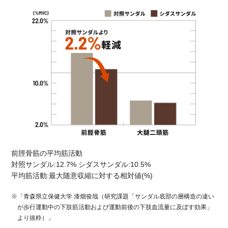
前脛骨筋の平均筋活動
対照サンダル:12.7% シダスサンダル:10.5%
平均筋活動:最大随意収縮に対する相対値(%)
※「青森県立保健大学 漆畑俊哉（研究課題「サンダル底部の層構造の違い
が歩行運動中の
下肢筋活動および運動前後の下肢血流量に及ぼす効果」
より抜粋）」