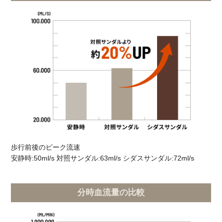
歩行前後のピーク流速
安静時:50ml/s 対照サンダル:63ml/s シダスサンダル:72ml/s
分時血流量の比較